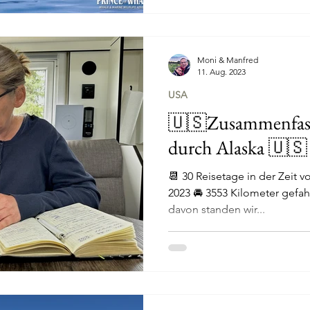
Moni & Manfred
11. Aug. 2023
USA
🇺🇸Zusammenfass
durch Alaska 🇺🇸
📆 30 Reisetage in der Zeit vom 01. Juli bis zum 03. August
2023 🚘 3553 Kilometer gefahren 🏕️ 30 Übernachtungen,
davon standen wir...