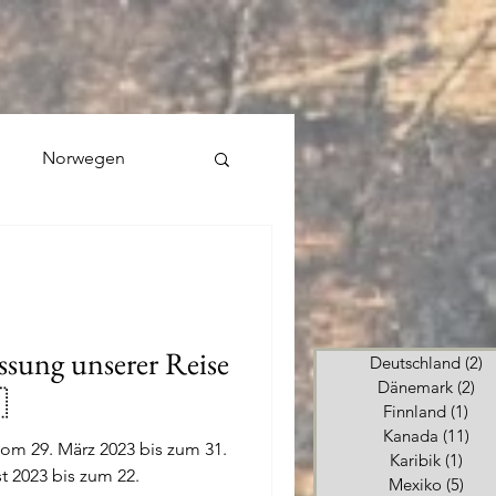
Norwegen
sung unserer Reise
Deutschland
(2)
2
Dänemark
(2)
2 

Finnland
(1)
1 B
Kanada
(11)
11 
vom 29. März 2023 bis zum 31.
Karibik
(1)
1 Be
t 2023 bis zum 22.
Mexiko
(5)
5 Be