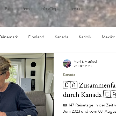
Blog
Länder
Infos/Tipps
Über uns
Dänemark
Finnland
Kanada
Karibik
Mexiko
usammenfassungen
Moni & Manfred
22. Okt. 2023
Kanada
🇨🇦 Zusammenfas
durch Kanada 🇨
📅 147 Reisetage in der Zeit 
Juni 2023 und vom 03. Augus