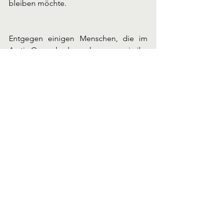
bleiben möchte. 
Entgegen einigen Menschen, die im 
Arctic Ocean baden gehen wenn sie ihn 
erreichen, reichte es uns ihn zu sehen 
und ein Foto zu machen 😉.