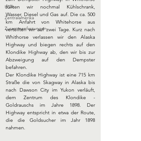
füllten wir nochmal Kühlschrank, 
USA
Wasser, Diesel und Gas auf. Die ca. 500 
Zentralamerika
km Anfahrt von Whitehorse aus 
Zusammenfassungen
verteilten wir auf zwei Tage. Kurz nach 
Whithorse verlassen wir den Alaska 
Highway und biegen rechts auf den 
Klondike Highway ab, den wir bis zur 
Abzweigung auf den Dempster 
befahren. 
Der Klondike Highway ist eine 715 km 
Straße die von Skagway in Alaska bis 
nach Dawson City im Yukon verläuft, 
dem Zentrum des Klondike - 
Goldrauschs im Jahre 1898. Der 
Highway entspricht in etwa der Route, 
die die Goldsucher im Jahr 1898 
nahmen. 