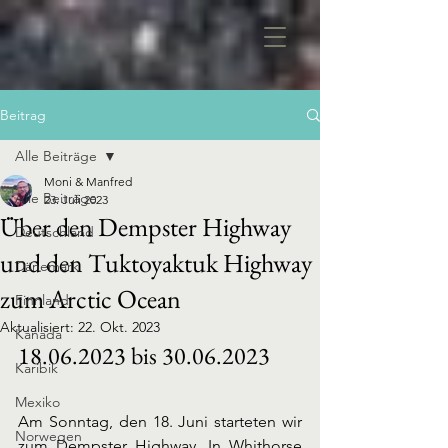
Beitrag
Alle Beiträge
Moni & Manfred
Alle Beiträge
23. Juli 2023
Über den Dempster Highway
Deutschland
und den Tuktoyaktuk Highway
Dänemark
zum Arctic Ocean
Finnland
Aktualisiert:
22. Okt. 2023
Kanada
18.06.2023 bis 30.06.2023 
Karibik
Mexiko
Am Sonntag, den 18. Juni starteten wir 
Norwegen
zum Dempster Highway. In Whithorse 