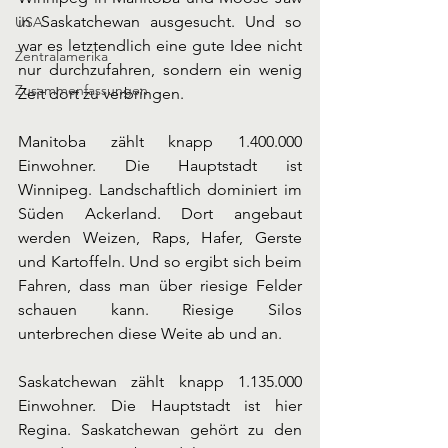
in Saskatchewan ausgesucht. Und so 
USA
war es letztendlich eine gute Idee nicht 
Zentralamerika
nur durchzufahren, sondern ein wenig 
Zusammenfassungen
Zeit dort zu verbringen.
Manitoba zählt knapp 1.400.000 
Einwohner. Die Hauptstadt ist 
Winnipeg. Landschaftlich dominiert im 
Süden Ackerland. Dort angebaut 
werden Weizen, Raps, Hafer, Gerste 
und Kartoffeln. Und so ergibt sich beim 
Fahren, dass man über riesige Felder 
schauen kann. Riesige Silos 
unterbrechen diese Weite ab und an. 
Saskatchewan zählt knapp 1.135.000 
Einwohner. Die Hauptstadt ist hier 
Regina. Saskatchewan gehört zu den 