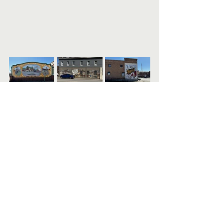
Stellplatz am Red Lake am 
Trans Canada Highway 1 
Fahrstrecke: 126 km