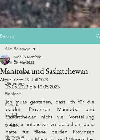
Beitrag
Alle Beiträge
Moni & Manfred
Alle Beiträge
23. Mai 2023
Manitoba und Saskatchewan
Deutschland
Aktualisiert:
23. Juli 2023
Dänemark
05.05.2023 bis 10.05.2023
Finnland
Ich muss gestehen, dass ich für die 
Kanada
beiden Provinzen Manitoba und 
Karibik
Saskatchewan nicht viel Vorstellung 
hatte es intensiver zu besuchen. Julia 
Mexiko
hatte für diese beiden Provinzen 
Norwegen
Winnipeg in Manitoba und Moose Jaw 