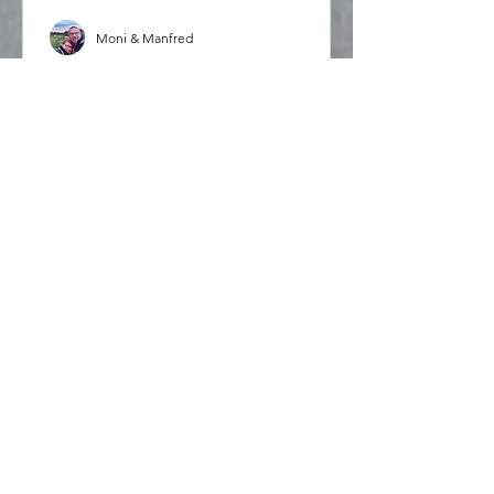
Moni & Manfred
Norwegen
Die Lofoten
Vom Norden der Vesterålen ging es in
den Süden der Lofoten und hier dann
mit der Fähre nach Bodø. Hier ein paar
Eindrücke der Route.
1
/
2