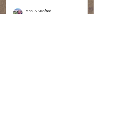
Moni & Manfred
15. Jan. 2024
Mexiko
Baja California
25.10.2023 bis 22.11.2023 Die Baja
California ist die zweitlängste Halbinsel
der Welt (sagt der Reiseführer) mit 4,6
Millionen Einwohner....