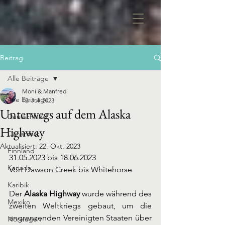
Beitrag
Alle Beiträge
Moni & Manfred
Alle Beiträge
12. Juli 2023
Unterwegs auf dem Alaska
Deutschland
Highway
Dänemark
Aktualisiert:
22. Okt. 2023
Finnland
31.05.2023 bis 18.06.2023 
Kanada
Von Dawson Creek bis Whitehorse
Karibik
Der 
Alaska Highway 
wurde während des 
Mexiko
zweiten Weltkriegs gebaut, um die 
angrenzenden Vereinigten Staaten über 
Norwegen