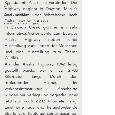
Kanada mit Alaska zu verbinden. Der 
USA
Highway beginnt in Dawson, Mile 0, 
Zentralamerika
und verläuft über Whitehorse nach 
Delta Junction in Alaska. 
Zusammenfassungen
In Dawson Creek gibt es ein sehr 
informatives Visitor Center zum Bau des 
Alaska Highway neben einer 
Ausstellung zum Leben der Menschen 
und eine Ausstellung zum Thema 
Wildlife. 
Als der Alaska Highway 1942 fertig 
gestellt wurde, war er ca. 2.700 
Kilometer lang. Durch den 
fortlaufenden Ausbau der 
Verkehrsinfrastruktur, Abschnitte 
wurden neu verlegt und begradig, ist er 
jetzt nur noch 2.232 Kilometer lang. 
Einst eine raue und herausfordernde 
Straße ist er heute auf seiner gesamten 