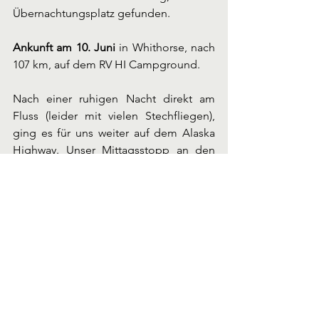
Übernachtungsplatz gefunden.
Ankunft am 10. Juni
 in Whithorse, nach 
107 km, auf dem RV HI Campground.
Nach einer ruhigen Nacht direkt am 
Fluss (leider mit vielen Stechfliegen), 
ging es für uns weiter auf dem Alaska 
Highway. Unser Mittagsstopp an den 
Rancheria Falls
 war gut für einen kleinen 
Spaziergang um sich ein bisschen zu 
bewegen. Es gab einen großen 
Parkplatz mit allem was Reisende so 
brauchen (Müllentsorgung etc.), nicht 
immer so einfach zu finden. In Watson 
Lake wurde uns 
Johnson’s Crossing
 für 
eine Kaffeepause empfohlen, vor allem 
wegen den Cinnamon Rolls, was wir 