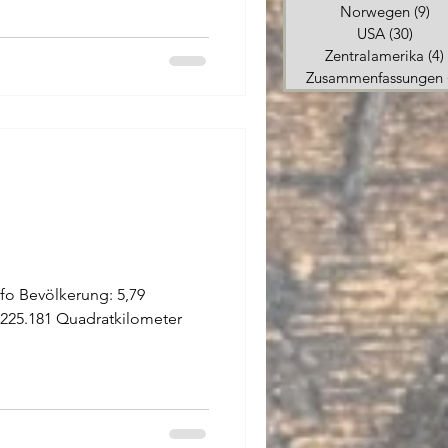
Norwegen
(9)
9 
USA
(30)
30 Be
Zentralamerika
(4)
Zusammenfassungen
nfo Bevölkerung: 5,79
 225.181 Quadratkilometer