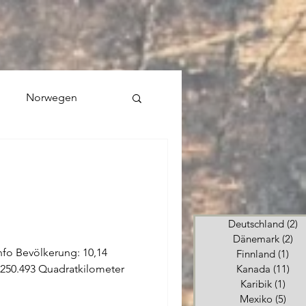
Norwegen
Deutschland
(2)
2
Dänemark
(2)
2 
info Bevölkerung: 10,14
Finnland
(1)
1 B
 250.493 Quadratkilometer
Kanada
(11)
11 
Karibik
(1)
1 Be
Mexiko
(5)
5 Be