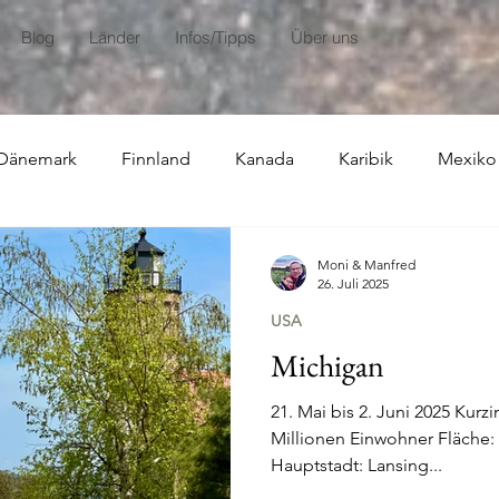
Blog
Länder
Infos/Tipps
Über uns
Dänemark
Finnland
Kanada
Karibik
Mexiko
usammenfassungen
Moni & Manfred
26. Juli 2025
USA
Michigan
21. Mai bis 2. Juni 2025 Kurz
Millionen Einwohner Fläche:
Hauptstadt: Lansing...