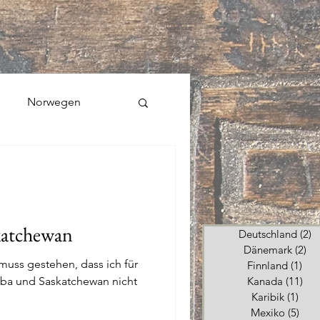
Norwegen
katchewan
Deutschland
(2)
2
Dänemark
(2)
2 
 muss gestehen, dass ich für
Finnland
(1)
1 B
oba und Saskatchewan nicht
Kanada
(11)
11 
Karibik
(1)
1 Be
Mexiko
(5)
5 Be