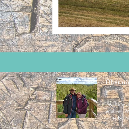
Über un
Hier könnt 
erfahren. W
wir es bis h