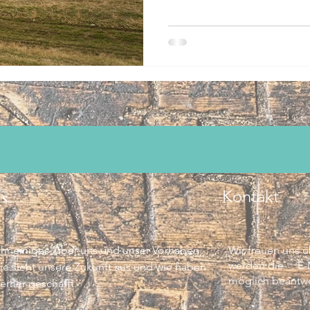
s
Kontakt
Ihr einiges über uns und unser Vorhaben
Wir freuen uns 
werden die E-Ma
ie sieht unsere Zukunft aus und wie haben
möglich beantwo
ierher geschafft.