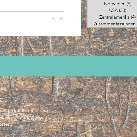
Norwegen
(9)
9 
USA
(30)
30 Be
Zentralamerika
(4)
Zusammenfassungen
über jeden Kontakt und
ils so zeitnah wie
rten.