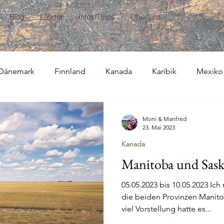
Blog
Länder
Infos/Tipps
Über uns
Dänemark
Finnland
Kanada
Karibik
Mexiko
usammenfassungen
Moni & Manfred
23. Mai 2023
Kanada
Manitoba und Sas
05.05.2023 bis 10.05.2023 Ich
die beiden Provinzen Manit
viel Vorstellung hatte es...