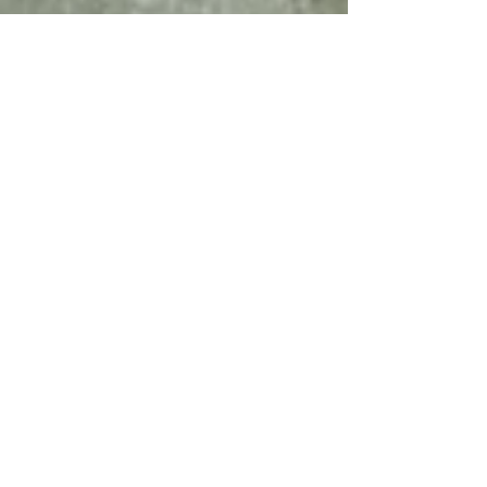
Moni & Manfred
23. Juli 2023
Kanada
Über den Dempster Highway
und den Tuktoyaktuk