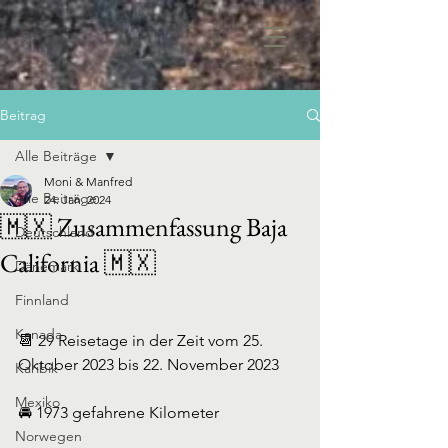
Beitrag
Alle Beiträge
Moni & Manfred
Alle Beiträge
24. Jan. 2024
🇲🇽 Zusammenfassung Baja
Deutschland
California 🇲🇽
Dänemark
Finnland
Kanada
📆 29 Reisetage in der Zeit vom 25. 
Oktober 2023 bis 22. November 2023
Karibik
Mexiko
🚘 1973 gefahrene Kilometer
Norwegen