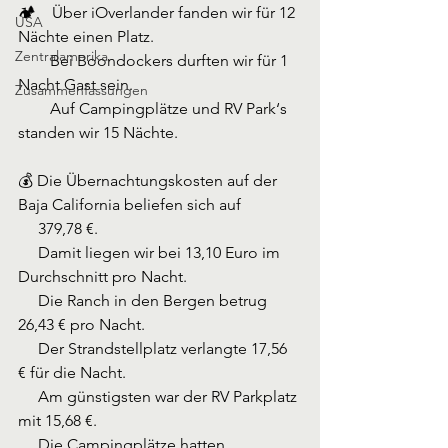
🏕️    Über iOverlander fanden wir für 12 
USA
Nächte einen Platz.
Zentralamerika
        Bei Boondockers durften wir für 1 
Nacht Gast sein.
Zusammenfassungen
        Auf Campingplätze und RV Park‘s 
standen wir 15 Nächte.
💰 Die Übernachtungskosten auf der 
Baja California beliefen sich auf
     379,78 €.
     Damit liegen wir bei 13,10 Euro im 
Durchschnitt pro Nacht.
     Die Ranch in den Bergen betrug 
26,43 € pro Nacht.
     Der Strandstellplatz verlangte 17,56 
€ für die Nacht.
     Am günstigsten war der RV Parkplatz 
mit 15,68 €.
     Die Campingplätze hatten 