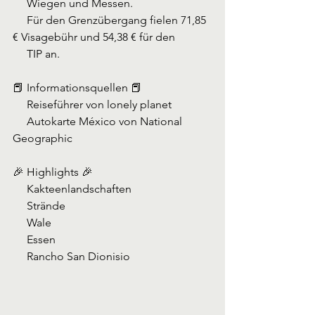
     Wiegen und Messen.
     Für den Grenzübergang fielen 71,85 
€ Visagebühr und 54,38 € für den
     TIP an.
📕 Informationsquellen 📕
     Reiseführer von lonely planet
     Autokarte México von National 
Geographic
🎉 Highlights 🎉
     Kakteenlandschaften
     Strände
     Wale
     Essen
     Rancho San Dionisio