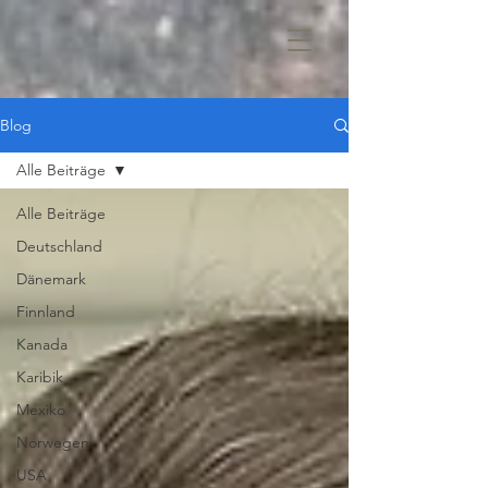
Blog
Alle Beiträge
Alle Beiträge
Deutschland
Dänemark
Finnland
Kanada
Karibik
Mexiko
Norwegen
USA