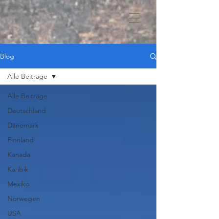
Blog
Alle Beiträge
Alle Beiträge
Deutschland
Dänemark
Finnland
Kanada
Karibik
Mexiko
Norwegen
USA