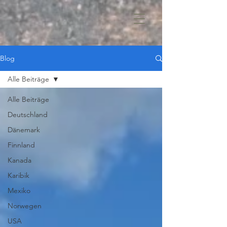
Blog
Alle Beiträge
Alle Beiträge
Deutschland
Dänemark
Finnland
Kanada
Karibik
Mexiko
Norwegen
USA