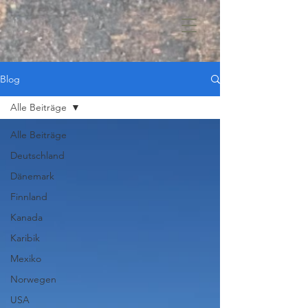
Blog
Alle Beiträge
Alle Beiträge
Deutschland
Dänemark
Finnland
Kanada
Karibik
Mexiko
Norwegen
USA