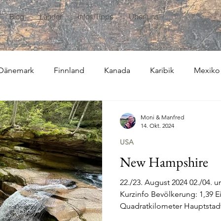
Blog
Länder
Infos/Tipps
Über uns
Dänemark
Finnland
Kanada
Karibik
Mexiko
usammenfassungen
Moni & Manfred
14. Okt. 2024
USA
New Hampshire
22./23. August 2024 02./04. 
Kurzinfo Bevölkerung: 1,39 E
Quadratkilometer Hauptstadt: