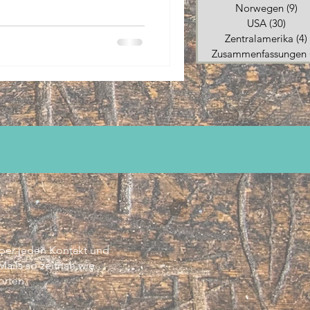
Norwegen
(9)
9 
USA
(30)
30 Be
Zentralamerika
(4)
Zusammenfassungen
über jeden Kontakt und
ils so zeitnah wie
rten.