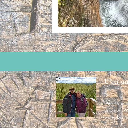
Über un
Hier könnt 
erfahren. W
wir es bis h