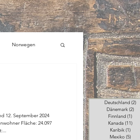
Norwegen
Deutschland
(2)
2
Dänemark
(2)
2 
und 12. September 2024
Finnland
(1)
1 B
inwohner Fläche: 24.097
Kanada
(11)
11 
Karibik
(1)
1 Be
...
Mexiko
(5)
5 Be