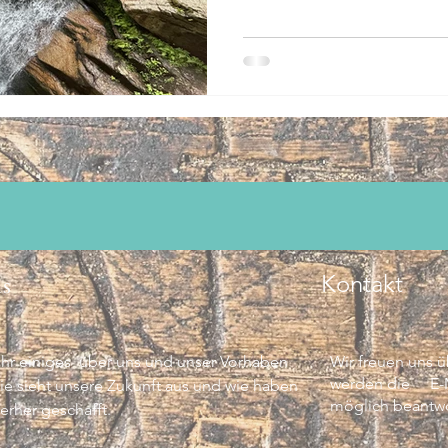
s
Kontakt
Ihr einiges über uns und unser Vorhaben
Wir freuen uns 
werden die E-Ma
ie sieht unsere Zukunft aus und wie haben
möglich beantwo
ierher geschafft.