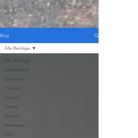
Blog
Alle Beiträge
Alle Beiträge
Deutschland
Dänemark
Finnland
Kanada
Karibik
Mexiko
Norwegen
USA